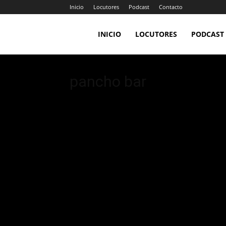
Inicio
Locutores
Podcast
Contacto
LA
INICIO
LOCUTORES
PODCAST
JEFA
pancho bar
98.7FM