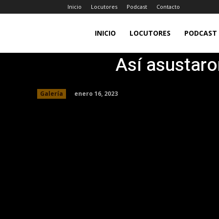
Inicio
Locutores
Podcast
Contacto
LA
INICIO
LOCUTORES
PODCAST
Así asustaro
JEFA
enero 16, 2023
Galería
98.7FM