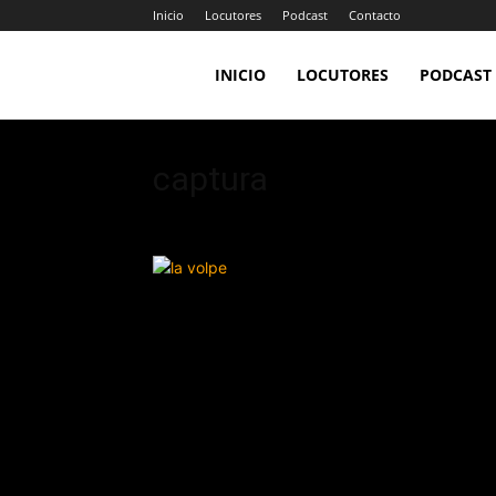
Inicio
Locutores
Podcast
Contacto
LA
INICIO
LOCUTORES
PODCAST
JEFA
captura
98.7FM