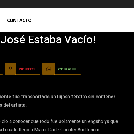
CONTACTO
 José Estaba Vacío!
Pinterest
WhatsApp
ente fue transportado un lujoso féretro sin contener
s del artista.
 dio a conocer que todo fue solamente un engaño ya que
úd cuado llegó a Miami-Dade Country Auditorium.