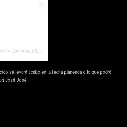
EL
@JOSEJOELOFICIAL)
7 DE OCT DE 2019 A LAS 6:58 PDT
co se levará acabo en la fecha planeada o lo que podrá
on José José.