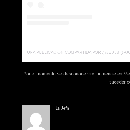
UNA PUBLICACIÓN COMPARTIDA POR 𝔍𝔬𝔰É 𝔍𝔬𝔢𝔩 (
Por el momento se desconoce si el homenaje en Méxi
suceder c
La Jefa