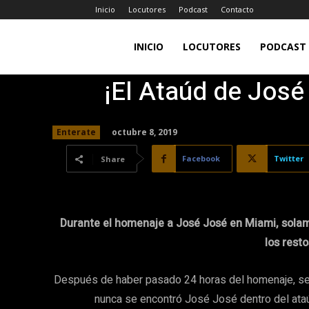
Inicio
Locutores
Podcast
Contacto
LA
INICIO
LOCUTORES
PODCAST
¡El Ataúd de José
JEFA
octubre 8, 2019
Enterate
98.7FM
Facebook
Twitter
Share
Durante el homenaje a José José en Miami, solam
los resto
Después de haber pasado 24 horas del homenaje, se
nunca se encontró José José dentro del ata