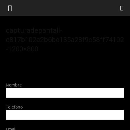
capturadepantall-
e817b102a2b6be135a28f9e58ff74102
-1200×800
Nombre
Teléfono
Email