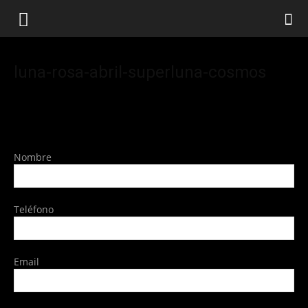
luna-rosa-abril-superluna-cosmos
Nombre
Teléfono
Email