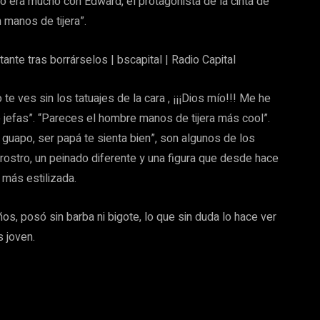
o era mucho con Edward, el protagonista de la cinta de
 manos de tijera”.
 ves sin los tatuajes de la cara , ¡¡¡Dios mío!!! Me he
 jefas”. “Pareces el hombre manos de tijera más cool”.
guapo, ser papá te sienta bien”, son algunos de los
 rostro, un peinado diferente y una figura que desde hace
más estilizada.
os, posó sin barba ni bigote, lo que sin duda lo hace ver
 joven.