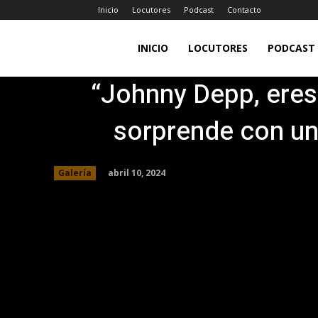
Inicio
Locutores
Podcast
Contacto
LA
INICIO
LOCUTORES
PODCAST
“Johnny Depp, eres 
JEFA
sorprende con un 
98.7FM
abril 10, 2024
Galería