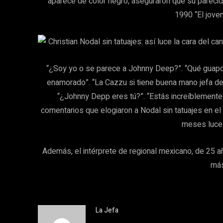
aparece de color negro, aseguraron que su parecid
1990 “El joven
“¿Soy yo o se parece a Johnny Deep?”. “Qué guapo te
enamorado”. “La Cazzu si tiene buena mano jefa de
“¿Johnny Depp eres tú?”. “Estás increíblemente 
comentarios que elogiaron a Nodal sin tatuajes en el
meses luce 
Además, el intérprete de regional mexicano, de 25 añ
más
La Jefa