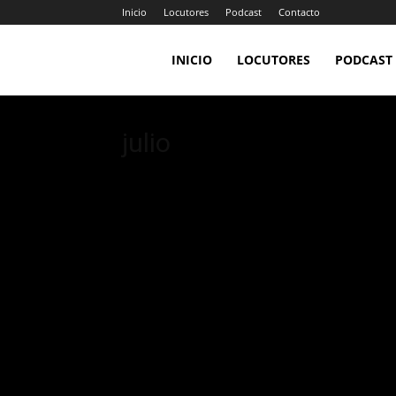
Inicio
Locutores
Podcast
Contacto
LA
INICIO
LOCUTORES
PODCAST
JEFA
julio
98.7FM