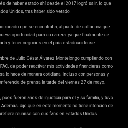
 de haber estado ahí desde el 2017 logró salir, lo que
ados Unidos, tras haber sido vetado.
mocionado que se encontraba, al punto de soltar una que
 nueva oportunidad para su carrera, ya que finalmente se
ntrada y tener negocios en el país estadounidense.
mbre de Julio César Álvarez Montelongo cumpliendo con
 OFAC, de poder reactivar mis actividades financieras como
sa lo hace de manera cotidiana. Incluso con personas y
onferencia de prensa la tarde del viernes 27 de mayo.
pues fueron años de injusticia para el y su familia, y tuvo
za. Además, dijo que en este momento no tiene intención de
refiere reunirse con sus fans en Estados Unidos.