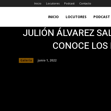
Inicio
Locutores
Podcast
Contacto
LA
INICIO
LOCUTORES
PODCAST
JULIÓN ÁLVAREZ SAL
JEFA
CONOCE LOS 
98.7FM
junio 1, 2022
Galería