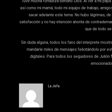
“Tuve mucha fortaleza bendito Dios. Al ver a mi papá
así como mi mamá, todo mi equipo de trabajo, amigos 
sacar adelante este tema. No hubo lágrimas, de v
satisfacción y no hay intención ahorita de contrademan
que de todo se
Sin duda alguna, todos los fans del interprete mostr
mandarle miles de mensajes felicitándolo por est
digitales. Para todos los seguidores de Julión
emocionado
La Jefa