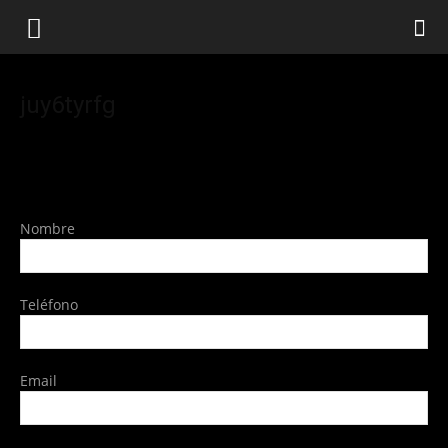
juy6tyrfg
Nombre
Teléfono
Email