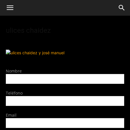
ulices chaidez
Nombre
Teléfono
Email