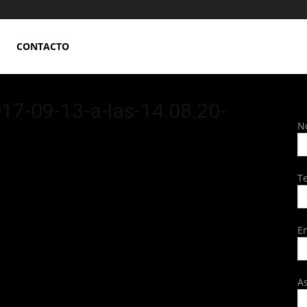
CONTACTO
17-09-13-a-las-14.08.20-
N
T
E
A