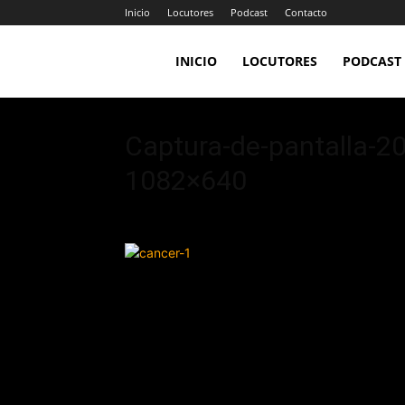
Inicio
Locutores
Podcast
Contacto
LA
INICIO
LOCUTORES
PODCAST
JEFA
Captura-de-pantalla-20
1082×640
98.7FM