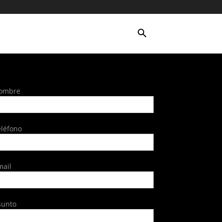
ombre
eléfono
mail
sunto