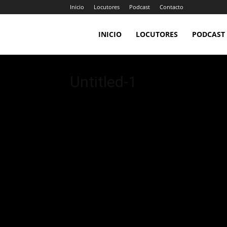
Inicio
Locutores
Podcast
Contacto
LA
INICIO
LOCUTORES
PODCAST
JEFA
Untitled-1
98.7FM