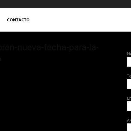
CONTACTO
bren-nueva-fecha-para-la-
N
6
T
E
A