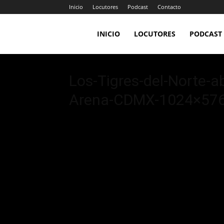
Inicio
Locutores
Podcast
Contacto
LA
INICIO
LOCUTORES
PODCAST
JEFA
Los-Tigres-del-Norte-a
Arena-CDMX-1024×57
98.7FM