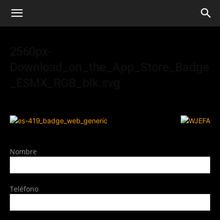
2560px-
Download_on_the_App_Store_Badge
_ESMX_RGB_blk.svg
Nombre
Teléfono