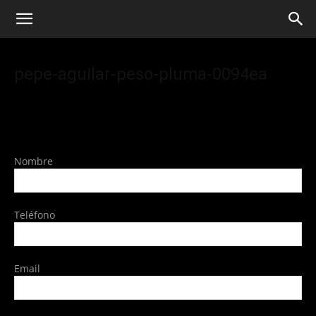
pepe-aguilar-peso-pluma-0094ea
Nombre
Teléfono
Email