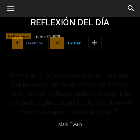
REFLEXIÓN DEL DÍA
Reflexiones
junio 24, 2019
Facebook
Twitter
“Dentro de 20 años estarás más decepcionado
por las cosas que no hiciste que por las que
hiciste, así que suelta las amarras. Navega lejos
del puerto seguro. atrapa los vientos alisios en
tus velas. Explora, sueña, descubre.”
Mark Twain