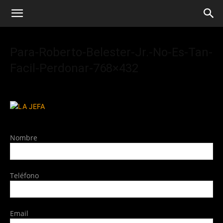
Para-Roberto-Belester-Jr.-No-Es-Tan-
Facil-Perdonar-768×432
Nombre
Teléfono
Email