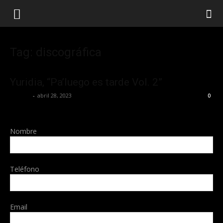
Tag: discográfica
Yuridia, “Pa’luego es tarde Vol. 2”
La Jefa
-
abril 28, 2023
0
Nombre
Teléfono
Email