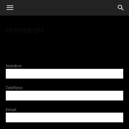
Untitled-ijh1
Nombre
Teléfono
Email