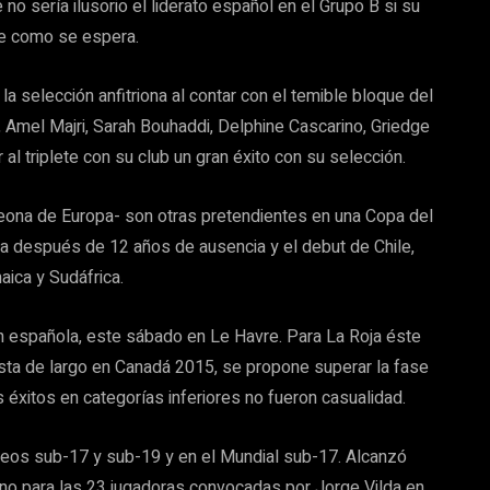
o sería ilusorio el liderato español en el Grupo B si su
ese como se espera.
la selección anfitriona al contar con el temible bloque del
Amel Majri, Sarah Bouhaddi, Delphine Cascarino, Griedge
triplete con su club un gran éxito con su selección.
peona de Europa- son otras pretendientes en una Copa del
a después de 12 años de ausencia y el debut de Chile,
aica y Sudáfrica.
ión española, este sábado en Le Havre. Para La Roja éste
sta de largo en Canadá 2015, se propone superar la fase
éxitos en categorías inferiores no fueron casualidad.
peos sub-17 y sub-19 y en el Mundial sub-17. Alcanzó
urno para las 23 jugadoras convocadas por Jorge Vilda en