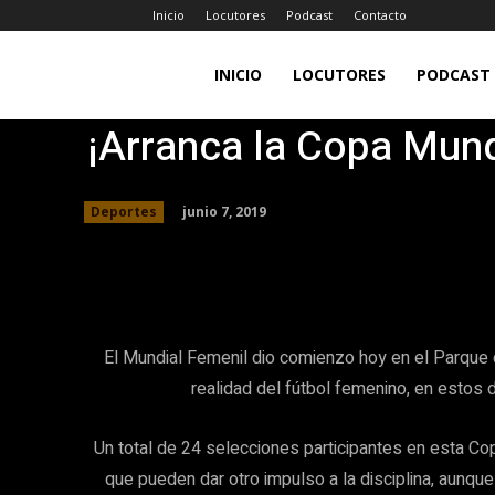
Inicio
Locutores
Podcast
Contacto
LA
INICIO
LOCUTORES
PODCAST
¡Arranca la Copa Mund
JEFA
junio 7, 2019
Deportes
98.7FM
Facebook
Twitter
Share
El Mundial Femenil dio comienzo hoy en el Parque 
realidad del fútbol femenino, en estos d
Un total de 24 selecciones participantes en esta Co
que pueden dar otro impulso a la disciplina, aunqu