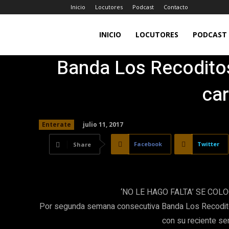
Inicio
Locutores
Podcast
Contacto
LA
INICIO
LOCUTORES
PODCAST
Banda Los Recoditos
JEFA
car
98.7FM
julio 11, 2017
Enterate
Facebook
Twitter
Share
‘NO LE HAGO FALTA’ SE COL
Por segunda semana consecutiva Banda Los Recoditos
con su reciente senc