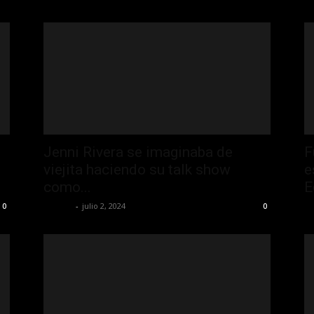
Jenni Rivera se imaginaba de
F
viejita haciendo su talk show
e
como...
E
La Jefa
-
julio 2, 2024
La
0
0