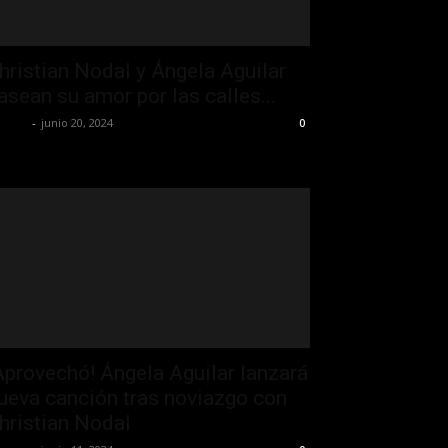
hristian Nodal y Ángela Aguilar
asean su amor por las calles...
 Jefa
-
junio 20, 2024
0
Aprovechó! Ángela Aguilar lanzará
ueva canción tras noviazgo con
hristian Nodal