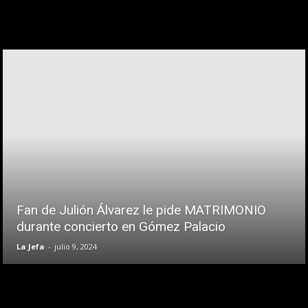
Fan de Julión Álvarez le pide MATRIMONIO
durante concierto en Gómez Palacio
La Jefa
-
julio 9, 2024