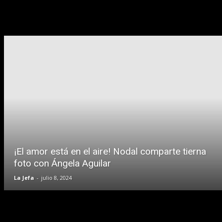
¡El amor está en el aire! Nodal comparte tierna
foto con Ángela Aguilar
La Jefa
-
julio 8, 2024