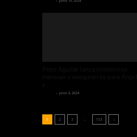
La Jefa
-
junio 19, 2024
Pepe Aguilar lanza misterioso
mensaje y aseguran es para Ánge
y...
La Jefa
-
junio 6, 2024
...
1
2
3
153