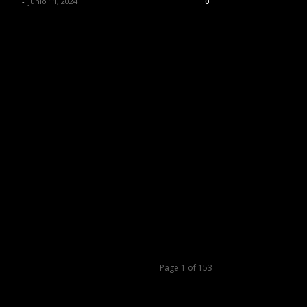
 Jefa
-
junio 11, 2024
0
Page 1 of 153