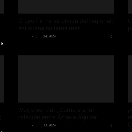
Grupo Firme se olvida del regional,
C
así suena su tema más...
p
La Jefa
-
junio 24, 2024
La
0
0
‘Voy a ser tía’: ¿Cómo era la
¡
;
relación entre Ángela Aguilar...
n
C
La Jefa
-
junio 13, 2024
0