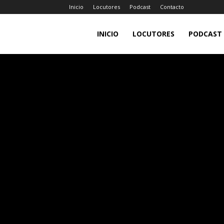
Inicio
Locutores
Podcast
Contacto
LA
INICIO
LOCUTORES
PODCAST
JEFA
98.7FM