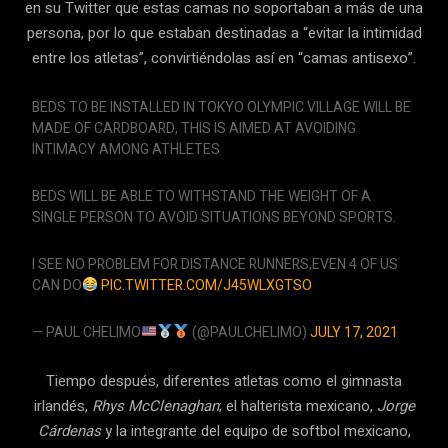
en su Twitter que estas camas no soportaban a más de una
persona, por lo que estaban destinadas a “evitar la intimidad
entre los atletas”, convirtiéndolas así en “camas antisexo”.
BEDS TO BE INSTALLED IN TOKYO OLYMPIC VILLAGE WILL BE
MADE OF CARDBOARD, THIS IS AIMED AT AVOIDING
INTIMACY AMONG ATHLETES
BEDS WILL BE ABLE TO WITHSTAND THE WEIGHT OF A
SINGLE PERSON TO AVOID SITUATIONS BEYOND SPORTS.
I SEE NO PROBLEM FOR DISTANCE RUNNERS,EVEN 4 OF US
CAN DO
PIC.TWITTER.COM/J45WLXGTSO
— PAUL CHELIMO
(@PAULCHELIMO)
JULY 17, 2021
Tiempo después, diferentes atletas como el gimnasta
irlandés,
Rhys McClenaghan
; el halterista mexicano,
Jorge
Cárdenas
y la integrante del equipo de softbol mexicano,