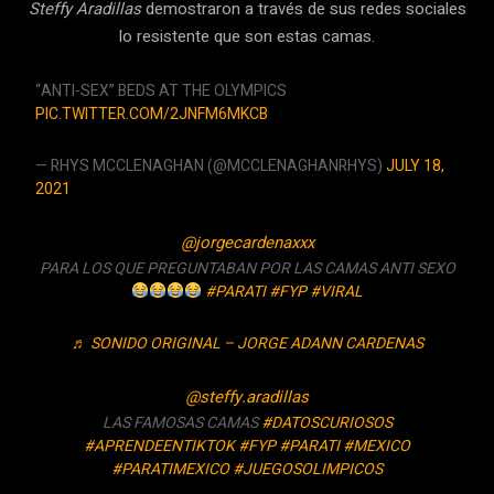
Steffy Aradillas
demostraron a través de sus redes sociales
lo resistente que son estas camas.
“ANTI-SEX” BEDS AT THE OLYMPICS
PIC.TWITTER.COM/2JNFM6MKCB
— RHYS MCCLENAGHAN (@MCCLENAGHANRHYS)
JULY 18,
2021
@jorgecardenaxxx
PARA LOS QUE PREGUNTABAN POR LAS CAMAS ANTI SEXO
#PARATI
#FYP
#VIRAL
♬ SONIDO ORIGINAL – JORGE ADANN CARDENAS
@steffy.aradillas
LAS FAMOSAS CAMAS
#DATOSCURIOSOS
#APRENDEENTIKTOK
#FYP
#PARATI
#MEXICO
#PARATIMEXICO
#JUEGOSOLIMPICOS