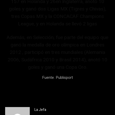
157 en Holanda y 26en Inglaterra, anotó 10
goles y ganó dos Ligas MX (Tigres y Chivas),
tres Copas MX y la CONCACAF Champions
League, y en Holanda se llevó 2 ligas
Además, en Selección, fue parte del equipo que
ganó la medalla de oro olímpica en Londres
2012 , participó en tres mundiales (Alemania
2006, Sudáfrica 2010 y Brasil 2014), anotó 10
goles y ganó una Copa Oro.
Fuente. Publisport
La Jefa