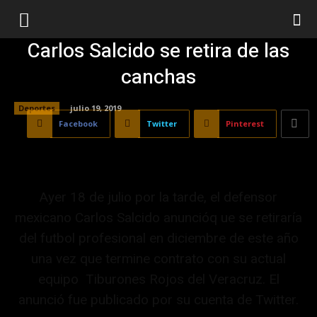
Carlos Salcido se retira de las
canchas
Deportes
julio 19, 2019
Facebook
Twitter
Pinterest
Ayer 18 de julio por la tarde, el defensor
mexicano Carlos Salcido anuncióq ue se retiraría
del futbol profesional en diciembre de este año
una vez que termine contrato con su actual
equipo Tiburones Rojos del Veracruz. El
anunció fue publicado por su cuenta de Twitter.