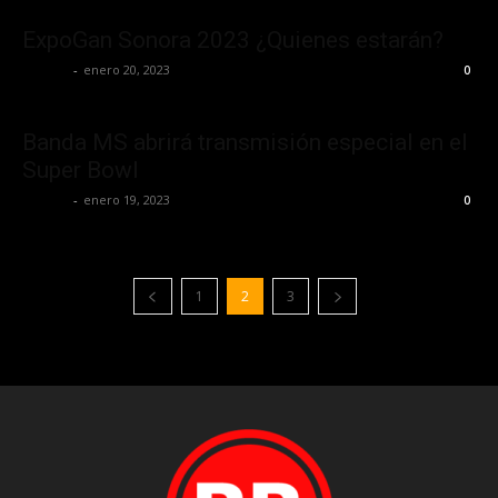
ExpoGan Sonora 2023 ¿Quienes estarán?
La Jefa
-
enero 20, 2023
0
Banda MS abrirá transmisión especial en el
Super Bowl
La Jefa
-
enero 19, 2023
0
1
2
3