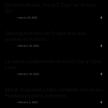
Christian Nodal, “Foraji2 Tour” en el Foro
Sol
La Jefa
-
marzo 24, 2023
0
Opening Norteño de Dragon Ball que
querrás en tu boda
La Jefa
-
febrero 10, 2023
0
La nueva colaboración de Eduin Caz y Carín
León
La Jefa
-
febrero 10, 2023
0
Morat sorprende a fans cantando con Grupo
Frontera en pleno concierto
La Jefa
-
febrero 3, 2023
0