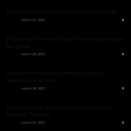
Banda MS y Camila tendrán colaboración
La Jefa
-
enero 31, 2023
0
El adorable fan de Grupo Frontera que canta
No se va
La Jefa
-
enero 30, 2023
0
Grupo Firme lidera nominaciones del
regional mexicano
La Jefa
-
enero 24, 2023
0
Estos son los artistas que estarán en la
feria de Texcoco
La Jefa
-
enero 23, 2023
0