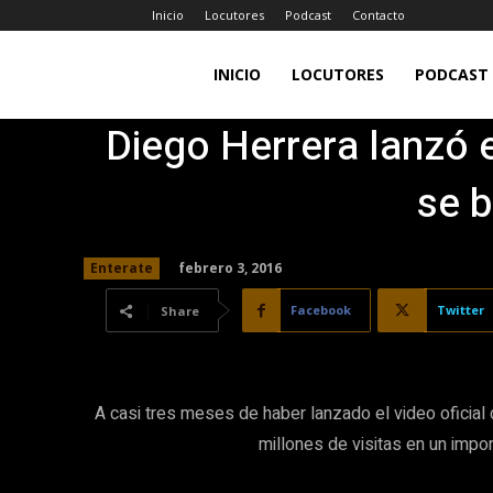
Inicio
Locutores
Podcast
Contacto
LA
INICIO
LOCUTORES
PODCAST
Diego Herrera lanzó 
JEFA
se 
98.7FM
febrero 3, 2016
Enterate
Facebook
Twitter
Share
A casi tres meses de haber lanzado el video oficial
millones de visitas en un impor