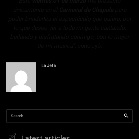
Éste
viernes
01 de marzo
me presento
únicamente en el
Carnaval de
Chapala
para
poder brindarles el espectáculo que quiero, por
lo que deseo ver a toda mi gente cantando,
bailando y disfrutando conmigo, con lo mejor
de mí música”
, concluyó.
La Jefa
Search
Latest articles