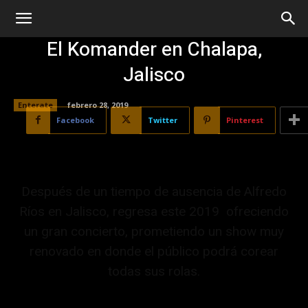
El Komander en Chalapa,
Jalisco
Enterate
febrero 28, 2019
Facebook
Twitter
Pinterest
Después de un tiempo de ausencia de Alfredo
Ríos en Jalisco, regresa este 2019 ofreciendo
un gran concierto, prometiendo un show muy
renovado en donde el público podrá corear
todas sus rolas.