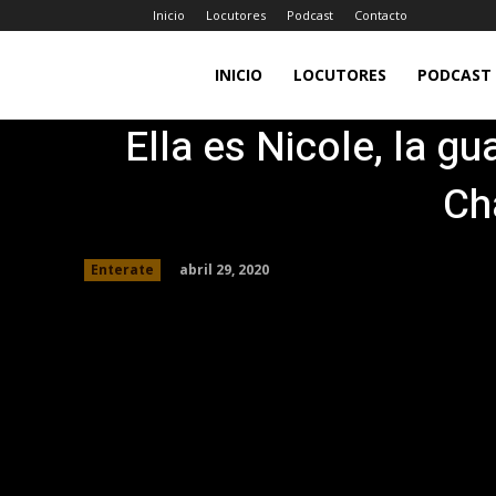
Inicio
Locutores
Podcast
Contacto
LA
INICIO
LOCUTORES
PODCAST
Ella es Nicole, la gu
JEFA
Ch
98.7FM
abril 29, 2020
Enterate