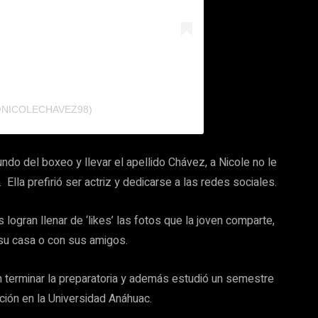
@NICOLECHAVEZ98)
undo del boxeo y llevar el apellido Chávez, a Nicole no le
Ella prefirió ser actriz y dedicarse a las redes sociales.
logran llenar de ‘likes’ las fotos que la joven comparte,
 su casa o con sus amigos.
n terminar la preparatoria y además estudió un semestre
ción en la Universidad Anáhuac.