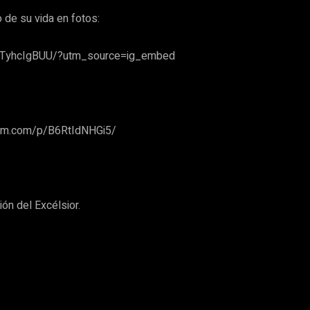
 de su vida en fotos:
BlTyhcIgBUU/?utm_source=ig_embed
ram.com/p/B6RtIdNHGi5/
ón del Excélsior.