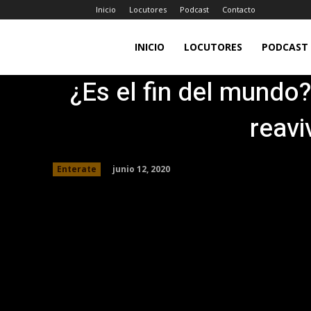
Inicio
Locutores
Podcast
Contacto
LA
INICIO
LOCUTORES
PODCAST
¿Es el fin del mund
JEFA
reavi
98.7FM
junio 12, 2020
Enterate