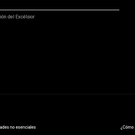
ión del Excélsior
idades no esenciales
¿Cómo p