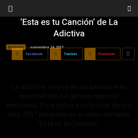
‘Esta es tu Canción’ de La
Adictiva
Enterate
noviembre 24, 2017
Facebook
Twitter
Pinterest
La adictiva es una de las bandas más
importantes del género regional
mexicano. Para cerrar con broche de oro
este 2017 presentaron el video del tema
“Esta es tu Canción”.