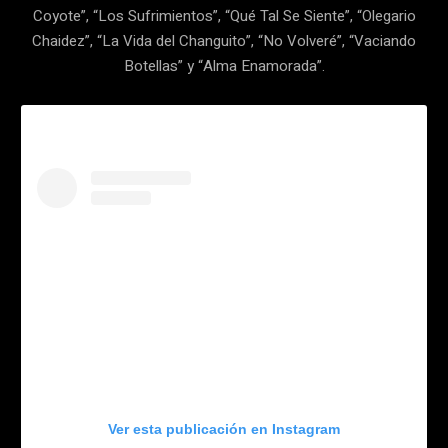
Coyote”, “Los Sufrimientos”, “Qué Tal Se Siente”, “Olegario
Chaidez”, “La Vida del Changuito”, “No Volveré”, “Vaciando
Botellas” y “Alma Enamorada”.
Ver esta publicación en Instagram