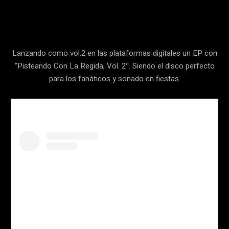
Facebook
Twitter
Pinterest
Lanzando como vol.2 en las plataformas digitales un EP con
“Pisteando Con La Regida, Vol. 2″. Siendo el disco perfecto
para los fanáticos y sonado en fiestas.