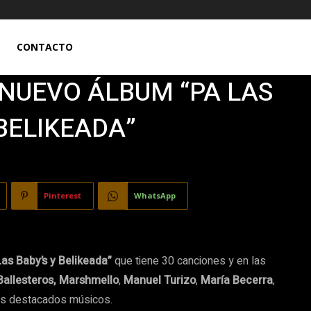
CONTACTO
 NUEVO ÁLBUM “PA LAS
 BELIKEADA”
Pinterest
WhatsApp
Las Baby’s y Belikeada”
que tiene 30 canciones y en las
Ballesteros,
Marshmello
,
Manuel Turizo
,
María Becerra
,
ros destacados músicos.