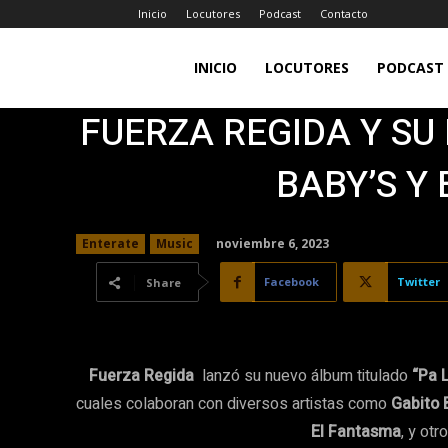
Inicio
Locutores
Podcast
Contacto
LA
INICIO
LOCUTORES
PODCAST
FUERZA REGIDA Y SU
JEFA
BABY’S Y
98.7FM
noviembre 6, 2023
Enterate
Music
Facebook
Twitter
Share
Fuerza Regida
lanzó su nuevo álbum titulado
“Pa 
cuales colaboran con diversos artistas como
Gabito 
El Fantasma
, y ot