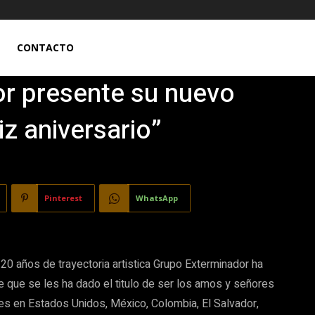
CONTACTO
r presente su nuevo
iz aniversario”
Pinterest
WhatsApp
 años de trayectoria artistica Grupo Exterminador ha
e que se les ha dado el titulo de ser los amos y señores
es en Estados Unidos, México, Colombia, El Salvador,