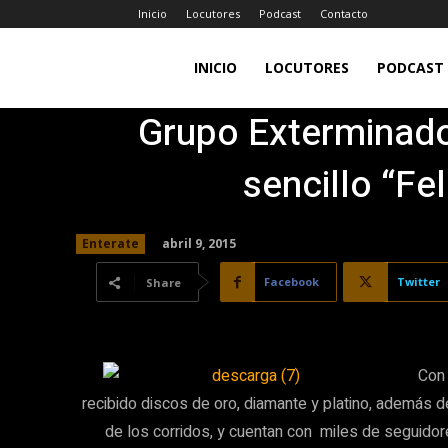
Inicio
Locutores
Podcast
Contacto
LA
INICIO
LOCUTORES
PODCAST
Grupo Exterminado
JEFA
sencillo “Fel
98.7FM
abril 9, 2015
Enterate
Facebook
Twitter
Share
Con 20
recibido discos de oro, diamante y platino, además d
de los corridos, y cuentan con miles de seguidor