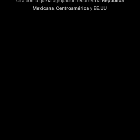
Gira con la que la agrupación recorrerá la
República
Mexicana
,
Centroamérica
y
EE.UU
.