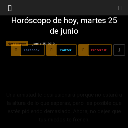
Horóscopo de hoy, martes 25
de junio
Horoscopos
junio 25, 2019
Facebook
Twitter
Pinterest
Una amistad te desilusionará porque no estará a
la altura de lo que esperas, pero es posible que
estés pidiendo demasiado. Ahora, no dejes que
tus miedos te frenen.