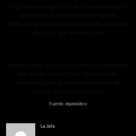
Hay relaciones que no te aportan demasiado y
que ralentizan tu evolución. Es hora de
distanciarse de ellas o decirles adiós. No hagas
caso a los que te metan prisa.
Deberás tratar con sumo cuidado los conflictos
que surjan con tus hijos. Tienes mucha
creatividad pero te costará expresarla. No
insistas, mañana te irá mejor.
Fuente. elperiódico
La Jefa