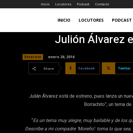
Inicio
Locutores
Podcast
Contacto
LA
INICIO
LOCUTORES
PODCAST
Julión Álvarez 
JEFA
enero 26, 2016
Enterate
98.7FM
Facebook
Twitter
Share
Julián Álvarez está de estreno, pues lanza un nuev
Borrachito”, un tema de 
“
Es un tema muy alegre, muy bailable y de los q
Describe a mi compadre ‘Moreño’: toma lo que sea, 