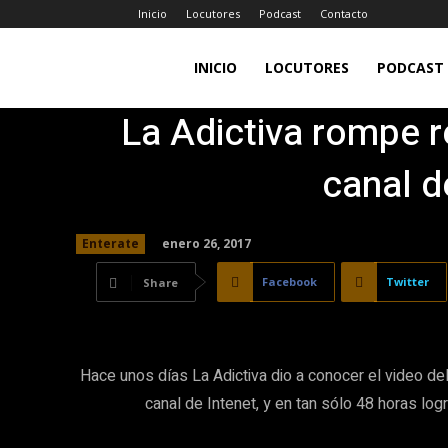
Inicio
Locutores
Podcast
Contacto
LA
INICIO
LOCUTORES
PODCAST
La Adictiva rompe r
JEFA
canal d
98.7FM
enero 26, 2017
Enterate
Facebook
Twitter
Share
Hace unos días La Adictiva dio a conocer el video de
canal de Intenet, y en tan sólo 48 horas logr