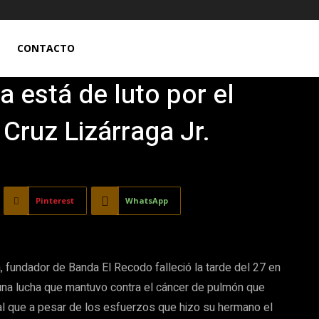
CONTACTO
a está de luto por el
 Cruz Lizárraga Jr.
Pinterest
WhatsApp
ga, fundador de Banda El Recodo falleció la tarde del 27 en
 una lucha que mantuvo contra el cáncer de pulmón que
l que a pesar de los esfuerzos que hizo su hermano el