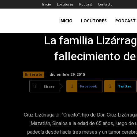
Inicio
Locutores
Podcast
Contacto
LA
INICIO
LOCUTORES
PODCAST
La familia Lizárrag
JEFA
fallecimiento de
98.7FM
diciembre 29, 2015
Enterate
Facebook
Twitter
Share
Cruz Lizárraga Jr. “Crucito”, hijo de Don Cruz Lizárra
Mazatlán, Sinaloa a la edad de 65 años, luego de
padecía desde hacía tres meses y un tumor cerebra