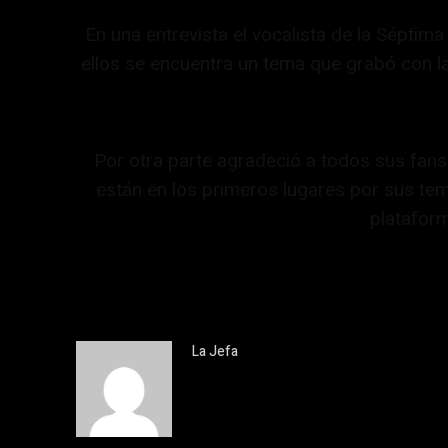
En una entrevista el vocalista de la Sépti
ellos se encuentra un tema que grabó con l
Por otra parte agradeció a todos sus fans 
están en los primeros lugares por sus te
plataform
La Jefa