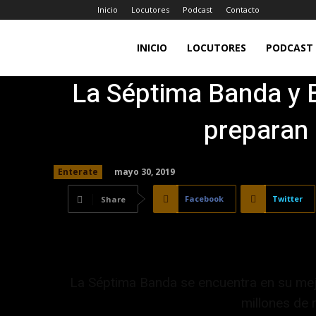
Inicio
Locutores
Podcast
Contacto
LA
INICIO
LOCUTORES
PODCAST
La Séptima Banda y 
JEFA
preparan 
98.7FM
mayo 30, 2019
Enterate
Facebook
Twitter
Share
La Séptima Banda se encuentra en su mej
millones de 