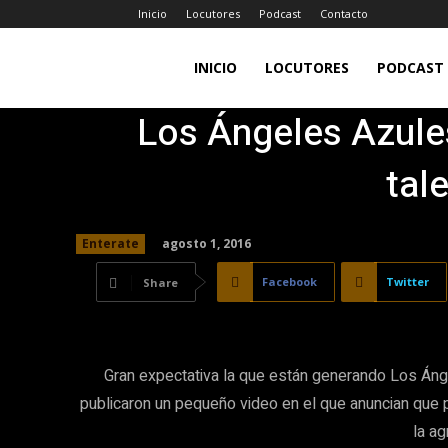
Inicio
Locutores
Podcast
Contacto
LA
INICIO
LOCUTORES
PODCAST
Los Ángeles Azule
JEFA
tal
98.7FM
agosto 1, 2016
Enterate
Facebook
Twitter
Share
Gran expectativa la que están generando Los Áng
publicaron un pequeño video en el que anuncian que
la ag