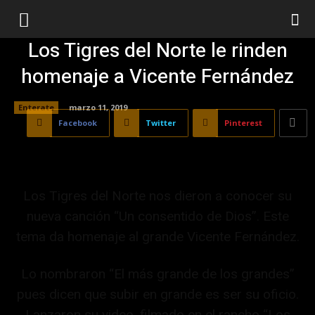
Los Tigres del Norte le rinden
homenaje a Vicente Fernández
Enterate
marzo 11, 2019
Facebook
Twitter
Pinterest
Los Tigres del Norte nos dieron a conocer su
nueva canción “Un consentido de Dios”. Este
tema da homenaje al grande Vicente Fernández.
Lo nombraron “El más grande de los grandes”
pues dicen que subir en grande es ser su oficio.
Lanzaron su video, filmado en el rancho “Los