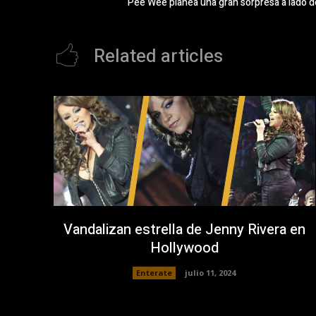
Pee Wee planea una gran sorpresa a lado d
Related articles
Vandalizan estrella de Jenny Rivera en
Hollywood
Enterate
julio 11, 2024