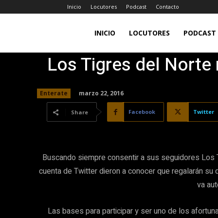
Inicio
Locutores
Podcast
Contacto
LA
INICIO
LOCUTORES
PODCAST
Los Tigres del Norte
JEFA
marzo 22, 2016
Enterate
98.7FM
Facebook
Twitter
Share
Buscando siempre consentir a sus seguidores Los T
cuenta de Twitter dieron a conocer que regalarán su
va aut
Las bases para participar y ser uno de los afortu