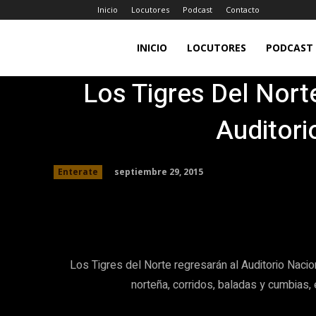
Inicio
Locutores
Podcast
Contacto
LA
INICIO
LOCUTORES
PODCAST
Los Tigres Del Nort
JEFA
Auditori
98.7FM
septiembre 29, 2015
Enterate
Facebook
Twitter
Share
Los Tigres del Norte regresarán al Auditorio Naci
norteña, corridos, baladas y cumbias,