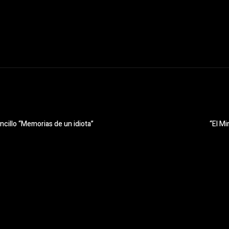
cillo “Memorias de un idiota”
“El Mi