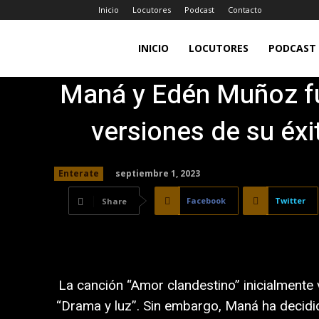
Inicio
Locutores
Podcast
Contacto
LA
INICIO
LOCUTORES
PODCAST
Maná y Edén Muñoz fu
JEFA
versiones de su éxi
98.7FM
septiembre 1, 2023
Enterate
Facebook
Twitter
Share
La canción “Amor clandestino” inicialmente 
“Drama y luz”. Sin embargo, Maná ha decidi