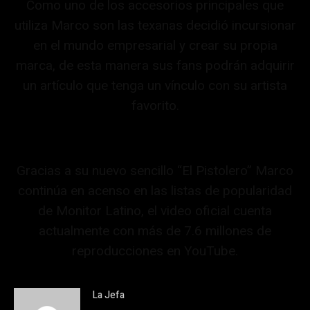
Como uno de los accesorios principales que
utiliza Marco son las texanas decidió incursionar
en el mundo empresarial y crear su propia
marca, de esta manera sus fans podrán adquirir
un artículo que tenga un vínculo con su artista
favorito.
Gracias a su nuevo sencillo “El Pistolero” Marco
continúa en acenso en las listas de popularidad
de Monitor Latino, el video oficial cuenta
actualmente con más de 7.6 millones de
reproducciones en YouTube.
La Jefa