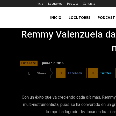
Inicio
Locutores
Podcast
Contacto
LA
INICIO
LOCUTORES
PODCAST
Remmy Valenzuela da
JEFA
98.7FM
junio 17, 2016
Enterate
Facebook
Twitter
Share
Con un éxito que va creciendo cada día más, Remmy
multi-instrumentista, pues se ha convertido en un 
tiempo ha logrado destacar en los char