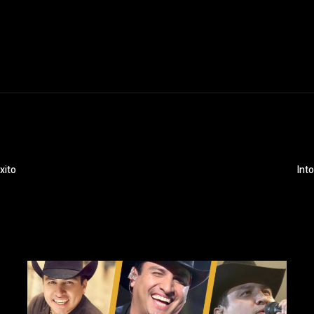
xito
Int