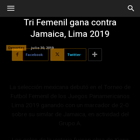
Tri Femenil gana contra
Jamaica, Lima 2019
Deportes
julio 30, 2019
Facebook
Twitter
La selección mexicana debutó en el Torneo de
Futbol Femenil de los Juegos Panamericanos
Lima 2019 ganando con un marcador de 2-0
sobre su similar de Jamaica, en actividad del
Grupo A.
Los goles de la victoria fueron obra de Kiana