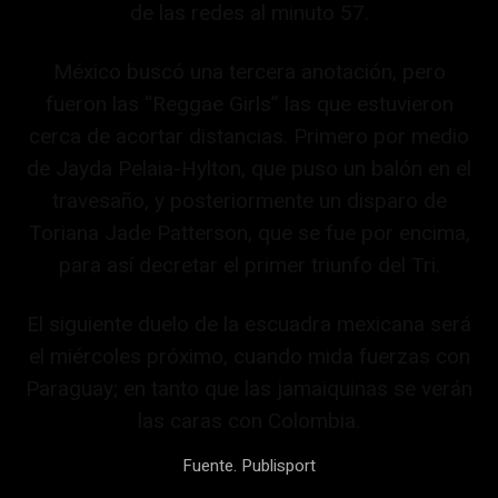
de las redes al minuto 57.
México buscó una tercera anotación, pero
fueron las “Reggae Girls” las que estuvieron
cerca de acortar distancias. Primero por medio
de Jayda Pelaia-Hylton, que puso un balón en el
travesaño, y posteriormente un disparo de
Toriana Jade Patterson, que se fue por encima,
para así decretar el primer triunfo del Tri.
El siguiente duelo de la escuadra mexicana será
el miércoles próximo, cuando mida fuerzas con
Paraguay; en tanto que las jamaiquinas se verán
las caras con Colombia.
Fuente. Publisport