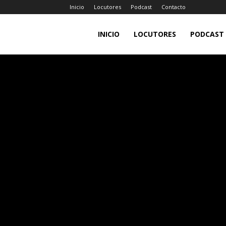
Inicio
Locutores
Podcast
Contacto
LA
INICIO
LOCUTORES
PODCAST
JEFA
98.7FM