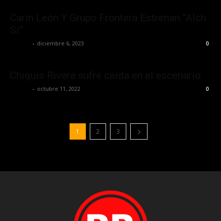
Carín León Y Grupo Frontera Estrenan “Alch
Sí”
La Jefa
-
diciembre 6, 2023
0
Chiquis Rivera sufre caída en el escenario.
La Jefa
-
octubre 11, 2022
0
1
2
3