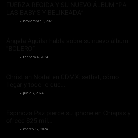
FUERZA REGIDA Y SU NUEVO ÁLBUM “PA
LAS BABY’S Y BELIKEADA”
La Jefa
-
noviembre 6, 2023
0
Ángela Aguilar habla sobre su nuevo álbum
“BOLERO”
La Jefa
-
febrero 6, 2024
0
Christian Nodal en CDMX: setlist, cómo
llegar y todo lo que...
La Jefa
-
junio 7, 2024
0
Espinoza Paz pierde su iphone en Chiapas y
ofrece $25 mil...
La Jefa
-
marzo 12, 2024
0