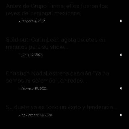
Antes de Grupo Firme, ellos fueron los
reyes del regional mexicano.
La Jefa
-
febrero 4, 2022
0
Sold out! Carin León agota boletos en
minutos para su show...
La Jefa
-
junio 12, 2024
0
Christian Nodal estrena canción “Ya no
somos ni seremos”; en redes...
La Jefa
-
febrero 18, 2022
0
Su dueto ya es todo un éxito y tendencia…
La Jefa
-
noviembre 14, 2020
0